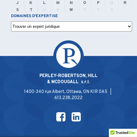
J
K
L
M
N
O
P
Q
R
S
T
U
V
W
X
Y
Z
DOMAINES D'EXPERTISE
PERLEY-ROBERTSON, HILL
& MCDOUGALL s.r.l.
1400-340 rue Albert, Ottawa, ON K1R 0A5 |
613.238.2022