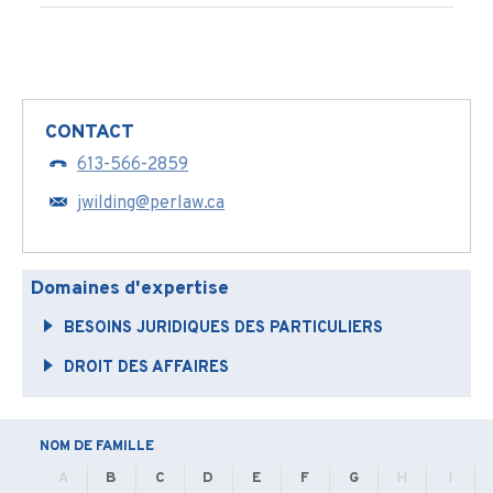
CONTACT
613-566-2859
jwilding@perlaw.ca
Domaines d'expertise
BESOINS JURIDIQUES DES PARTICULIERS
DROIT DES AFFAIRES
NOM DE FAMILLE
A
B
C
D
E
F
G
H
I