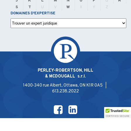
J
K
L
M
N
O
P
Q
R
S
T
U
V
W
X
Y
Z
DOMAINES D'EXPERTISE
PERLEY-ROBERTSON, HILL
& MCDOUGALL s.r.l.
1400-340 rue Albert, Ottawa, ON K1R 0A5 |
613.238.2022